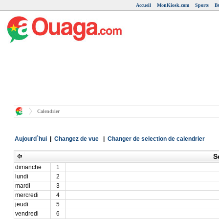
Accueil
MonKiosk.com
Sports
B
Calendrier
Aujourd`hui
|
Changez de vue
|
Changer de selection de calendrier
S
dimanche
1
lundi
2
mardi
3
mercredi
4
jeudi
5
vendredi
6