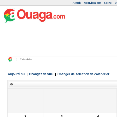
Accueil
MonKiosk.com
Sports
B
Calendrier
Aujourd`hui
|
Changez de vue
|
Changer de selection de calendrier
2
3
4